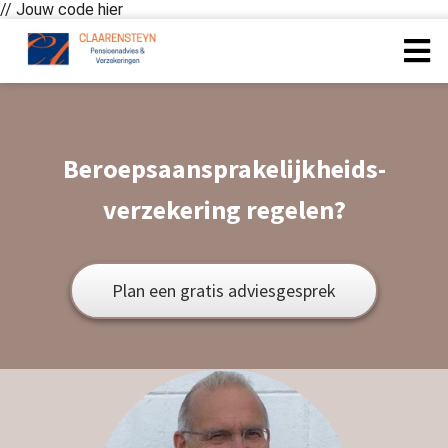
// Jouw code hier
ngen
 policy
Beroepsaansprakelijkheids-
verzekering regelen?
oneel
onele
Plan een gratis adviesgesprek
s zijn
kelijk om
bsite te
ken. Ze
 gebruikt
asisfuncties
der deze