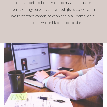
een verbeterd beheer en op maat gemaakte
 op de
verzekeringspakket van uw bedrijfsrisico's? Laten
e. Hierdoor
we in contact komen, telefonisch, via Teams, via e-
 website-
ren
mail of persoonlijk bij u op locatie.
nte
enties
gebaseerd
 gedrag van
ezoeker.
uren