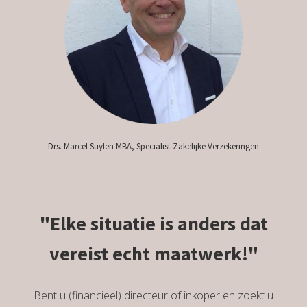
s kan de
e niet
oneren.
ieken
ische
s worden
kt om
em
Drs. Marcel Suylen MBA, Specialist Zakelijke Verzekeringen
tie te
elen over
drag van
zoeker op
"Elke situatie is anders dat
site.
vereist echt maatwerk!"
ing
ingcookies
 gebruikt
Bent u (financieel) directeur of inkoper en zoekt u
oekers te