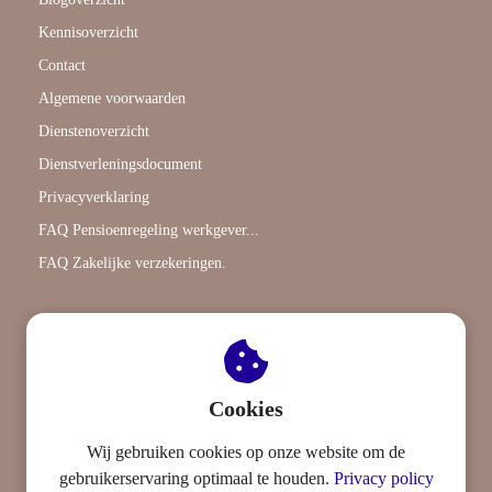
Kennisoverzicht
Contact
Algemene voorwaarden
Dienstenoverzicht
Dienstverleningsdocument
Privacyverklaring
FAQ Pensioenregeling werkgever...
FAQ Zakelijke verzekeringen.
Algemeen
AFM-vergunning: 12050779
Kifid-nummer : 300.019324
Cookies
BTW-nummer :NL868056534B01
KVK-nummer : 97450863
Wij gebruiken cookies op onze website om de
gebruikerservaring optimaal te houden.
Privacy policy
Centraal postadres