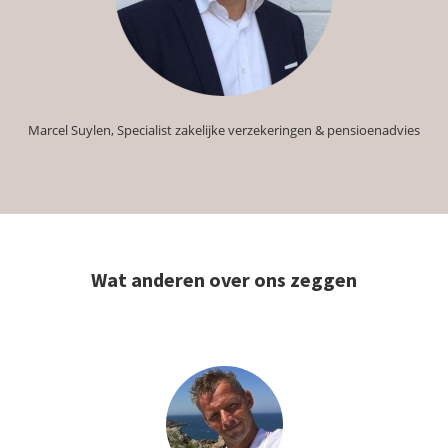
 op de
e. Hierdoor
 website-
ren
nte
Marcel Suylen, Specialist zakelijke verzekeringen & pensioenadvies
enties
gebaseerd
 gedrag van
ezoeker.
Wat anderen over ons zeggen
uren