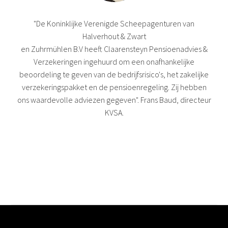
"De Koninklijke Verenigde Scheepagenturen van
Halverhout & Zwart
en Zuhrmühlen B.V heeft Claarensteyn Pensioenadvies &
Verzekeringen ingehuurd om een onafhankelijke
beoordeling te geven van de bedrijfsrisico's, het zakelijke
verzekeringspakket en de pensioenregeling. Zij hebben
ons waardevolle adviezen gegeven". Frans Baud, directeur
KVSA.