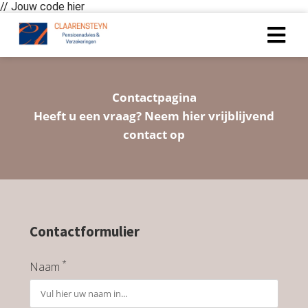
// Jouw code hier
ngen
Contactpagina
 policy
Heeft u een vraag? Neem hier vrijblijvend
contact op
oneel
onele
s zijn
kelijk om
Contactformulier
bsite te
ken. Ze
*
 gebruikt
Naam
asisfuncties
der deze