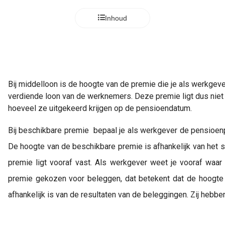
s kan de
e niet
Inhoud
oneren.
ieken
ische
s worden
Bij middelloon is de hoogte van de premie die je als werkgev
kt om
verdiende loon van de werknemers. Deze premie ligt dus niet
em
hoeveel ze uitgekeerd krijgen op de pensioendatum.
tie te
elen over
Bij beschikbare premie  bepaal je als werkgever de pensioen
drag van
De hoogte van de beschikbare premie is afhankelijk van het sa
zoeker op
site.
premie ligt vooraf vast. Als werkgever weet je vooraf waar 
premie gekozen voor beleggen, dat betekent dat de hoogte 
ing
afhankelijk is van de resultaten van de beleggingen. Zij hebb
ingcookies
 gebruikt
oekers te