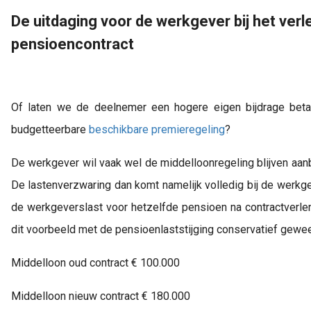
 op de
De uitdaging voor de werkgever bij het verle
e. Hierdoor
pensioencontract
 website-
ren
nte
enties
Of laten we de deelnemer een hogere eigen bijdrage beta
gebaseerd
budgetteerbare 
beschikbare premieregeling
?
 gedrag van
ezoeker.
De werkgever wil vaak wel de middelloonregeling blijven aanbi
De lastenverzwaring dan komt namelijk volledig bij de werkgev
uren
de werkgeverslast voor hetzelfde pensioen na contractverleng
dit voorbeeld met de pensioenlaststijging conservatief gewee
Middelloon oud contract € 100.000
Middelloon nieuw contract € 180.000