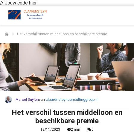
// Jouw code hier
ngen
Het verschil tussen middelloon en beschikbare premie
 policy
oneel
onele
s zijn
kelijk om
Marcel Suylen
van
claarensteynconsultinggroup.nl
bsite te
ken. Ze
Het verschil tussen middelloon en
 gebruikt
beschikbare premie
asisfuncties
der deze
12/11/2023
2 min
0