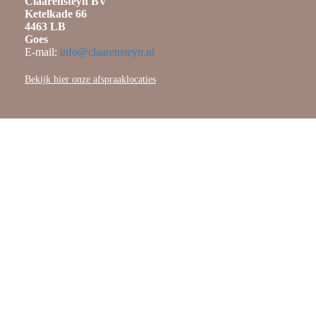
Claarensteyn BV
Ketelkade 66
4463 LB
Goes
E-mail:
info@claarensteyn.nl
Bekijk hier onze afspraaklocaties