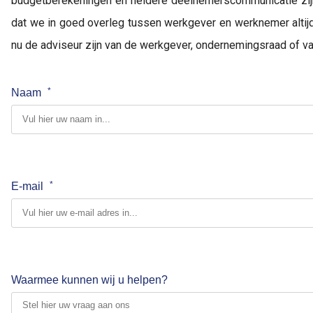
budgetberekeningen en heldere deelnemerscommunicatie zijn hi
dat we in goed overleg tussen werkgever en werknemer altij
nu de adviseur zijn van de werkgever, ondernemingsraad of va
*
Naam
*
E-mail
Marcel Suylen
44 artikelen
Bekijk profiel
website
Marcel Suylen is een ervaren HR-, Verzekerings- en
Pensioenadviseur, hij is in 1992 begonnen in de branche. Hij
Waarmee kunnen wij u helpen?
was werkzaam bij Allianz, Reaal, Univé en Rabobank. Sinds
2009 is hij eigenaar van Claarensteyn Pensioenadvies &
Verzekeringen. Claarensteyn bedient hij vele werkgevers.