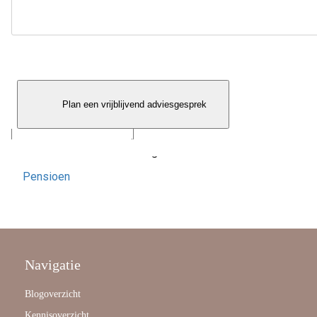
Kenmerken zijn: onafhankelijk advies, vlotte afwikkeling en
een vaste contactpersoon.
Bekijk ook
Reacties
        Plan een vrijblijvend adviesgesprek

Categorieën
Pensioen
Navigatie
Blogoverzicht
Kennisoverzicht