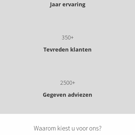
Jaar ervaring
 op de
e. Hierdoor
 website-
ren
nte
350+
enties
Tevreden klanten
gebaseerd
 gedrag van
ezoeker.
2500+
uren
Gegeven adviezen
Waarom kiest u voor ons?