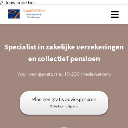
// Jouw code hier
ngen
 policy
Specialist in zakelijke verzekeringen
en collectief pensioen
oneel
Voor werkgevers met 10-250 medewerkers
onele
s zijn
kelijk om
bsite te
Plan een gratis adviesgesprek
ken. Ze
Volledig vrijblijvend
 gebruikt
asisfuncties
der deze