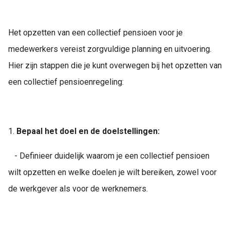
s kan de
e niet
oneren.
Het opzetten van een collectief pensioen voor je
medewerkers vereist zorgvuldige planning en uitvoering.
ieken
Hier zijn stappen die je kunt overwegen bij het opzetten van
ische
s worden
een collectief pensioenregeling:
kt om
em
tie te
elen over
1.
Bepaal het doel en de doelstellingen:
drag van
zoeker op
- Definieer duidelijk waarom je een collectief pensioen
site.
wilt opzetten en welke doelen je wilt bereiken, zowel voor
ing
de werkgever als voor de werknemers.
ingcookies
 gebruikt
oekers te