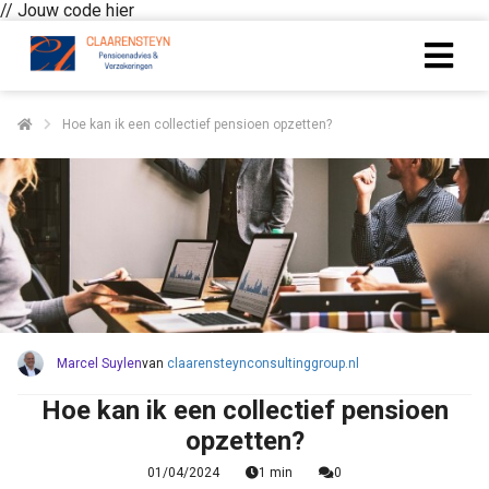
// Jouw code hier
ngen
Hoe kan ik een collectief pensioen opzetten?
 policy
oneel
onele
s zijn
kelijk om
Marcel Suylen
van
claarensteynconsultinggroup.nl
bsite te
ken. Ze
Hoe kan ik een collectief pensioen
 gebruikt
opzetten?
asisfuncties
der deze
01/04/2024
1 min
0