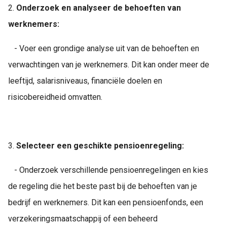
2.
Onderzoek en analyseer de behoeften van
 op de
e. Hierdoor
werknemers:
 website-
ren
- Voer een grondige analyse uit van de behoeften en
nte
verwachtingen van je werknemers. Dit kan onder meer de
enties
leeftijd, salarisniveaus, financiële doelen en
gebaseerd
 gedrag van
risicobereidheid omvatten.
ezoeker.
uren
3.
Selecteer een geschikte pensioenregeling:
- Onderzoek verschillende pensioenregelingen en kies
de regeling die het beste past bij de behoeften van je
bedrijf en werknemers. Dit kan een pensioenfonds, een
verzekeringsmaatschappij of een beheerd