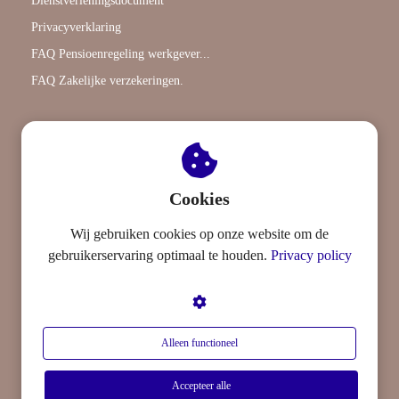
Dienstverleningsdocument
Privacyverklaring
FAQ Pensioenregeling werkgever...
FAQ Zakelijke verzekeringen.
Algemeen
AFM-vergunning: 12050779
Kifid-nummer : 300.019324
Cookies
BTW-nummer :NL868056534B01
KVK-nummer : 97450863
Wij gebruiken cookies op onze website om de
gebruikerservaring optimaal te houden.
Privacy policy
Centraal postadres
Claarensteyn BV
Ketelkade 66
4463 LB
Goes
Alleen functioneel
E-mail:
info@claarensteyn.nl
Accepteer alle
Bekijk hier onze afspraaklocaties